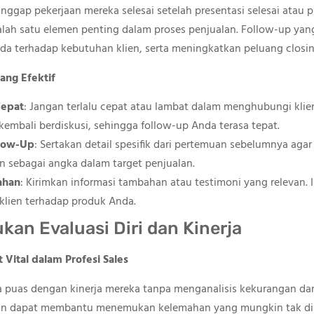
gap pekerjaan mereka selesai setelah presentasi selesai atau p
alah satu elemen penting dalam proses penjualan. Follow-up ya
nda terhadap kebutuhan klien, serta meningkatkan peluang closin
ang Efektif
Tepat
: Jangan terlalu cepat atau lambat dalam menghubungi kli
embali berdiskusi, sehingga follow-up Anda terasa tepat.
llow-Up
: Sertakan detail spesifik dari pertemuan sebelumnya agar
n sebagai angka dalam target penjualan.
ahan
: Kirimkan informasi tambahan atau testimoni yang relevan.
lien terhadap produk Anda.
kan Evaluasi Diri dan Kinerja
 Vital dalam Profesi Sales
 puas dengan kinerja mereka tanpa menganalisis kekurangan dan
 rutin dapat membantu menemukan kelemahan yang mungkin tak di