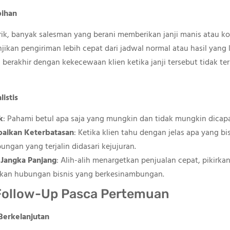
bihan
arik, banyak salesman yang berani memberikan janji manis atau 
njikan pengiriman lebih cepat dari jadwal normal atau hasil yang l
ali berakhir dengan kekecewaan klien ketika janji tersebut tidak t
istis
k
: Pahami betul apa saja yang mungkin dan tidak mungkin dicap
aikan Keterbatasan
: Ketika klien tahu dengan jelas apa yang b
ngan yang terjalin didasari kejujuran.
 Jangka Panjang
: Alih-alih menargetkan penjualan cepat, pikirk
lkan hubungan bisnis yang berkesinambungan.
Follow-Up Pasca Pertemuan
Berkelanjutan