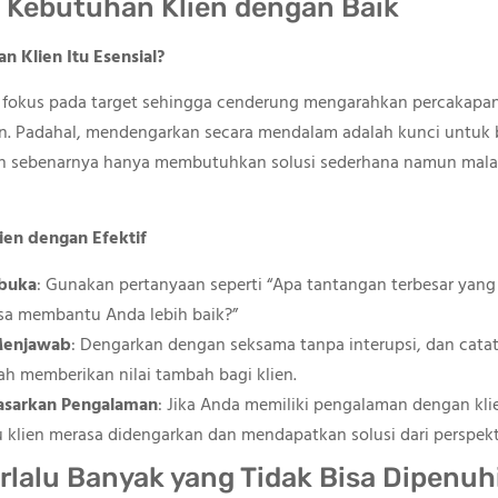
i Kebutuhan Klien dengan Baik
 Klien Itu Esensial?
u fokus pada target sehingga cenderung mengarahkan percakapa
ien. Padahal, mendengarkan secara mendalam adalah kunci untuk
kin sebenarnya hanya membutuhkan solusi sederhana namun malah
ien dengan Efektif
rbuka
: Gunakan pertanyaan seperti “Apa tantangan terbesar yang 
isa membantu Anda lebih baik?”
Menjawab
: Dengarkan dengan seksama tanpa interupsi, dan catat
h memberikan nilai tambah bagi klien.
asarkan Pengalaman
: Jika Anda memiliki pengalaman dengan klie
klien merasa didengarkan dan mendapatkan solusi dari perspekti
erlalu Banyak yang Tidak Bisa Dipenuh