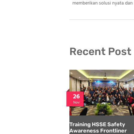
memberikan solusi nyata dan 
Recent Post
26
Nov
Training HSSE Safety
Awareness Frontliner