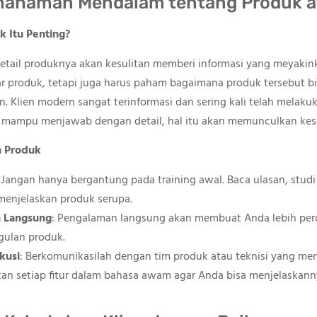
mahaman Mendalam tentang Produk a
 Itu Penting?
tail produknya akan kesulitan memberi informasi yang meyakink
r produk, tetapi juga harus paham bagaimana produk tersebut b
ien. Klien modern sangat terinformasi dan sering kali telah melak
k mampu menjawab dengan detail, hal itu akan memunculkan kesa
 Produk
 Jangan hanya bergantung pada training awal. Baca ulasan, studi 
enjelaskan produk serupa.
a Langsung
: Pengalaman langsung akan membuat Anda lebih perc
ulan produk.
kusi
: Berkomunikasilah dengan tim produk atau teknisi yang mem
an setiap fitur dalam bahasa awam agar Anda bisa menjelaskan